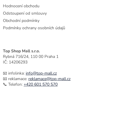
y
Hodnocení obchodu
v
ý
Odstoupení od smlouvy
p
Obchodní podmínky
i
Podmínky ochrany osobních údajů
s
u
Top Shop Mall s.r.o.
Rybná 716/24, 110 00 Praha 1
IČ: 14206293
📧 infolinka:
info@top-mall.cz
📧 reklamace:
reklamace@top-mall.cz
📞 Telefon:
+420 601 570 570