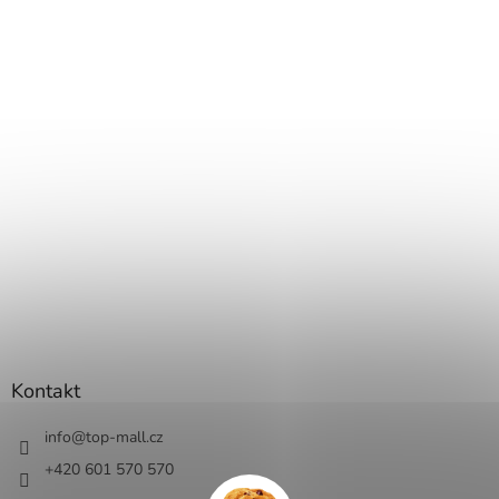
Kontakt
info
@
top-mall.cz
+420 601 570 570