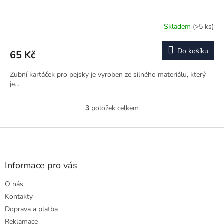
Skladem
(>5 ks)
Do košíku
65 Kč
Zubní kartáček pro pejsky je vyroben ze silného materiálu, který
je...
3
položek celkem
O
v
l
Z
á
á
d
p
a
a
Informace pro vás
c
t
í
O nás
í
p
r
Kontakty
v
Doprava a platba
k
Reklamace