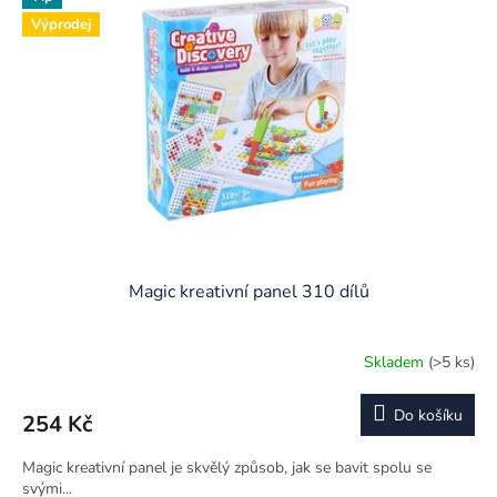
i
r
s
o
Výprodej
p
d
r
u
o
k
d
t
u
ů
k
t
ů
Magic kreativní panel 310 dílů
Skladem
(>5 ks)
Do košíku
254 Kč
Magic kreativní panel je skvělý způsob, jak se bavit spolu se
svými...