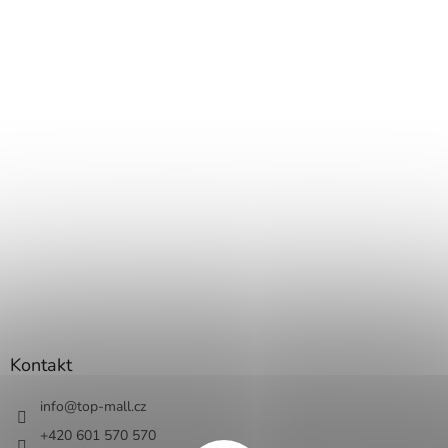
Kontakt
info
@
top-mall.cz
+420 601 570 570