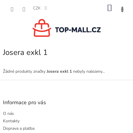
Přejít
NÁKU
na
CZK
obsah
KOŠÍK
Josera exkl 1
Žádné produkty značky
Josera exkl 1
nebyly nalezeny...
Z
á
p
a
Informace pro vás
t
O nás
í
Kontakty
Doprava a platba