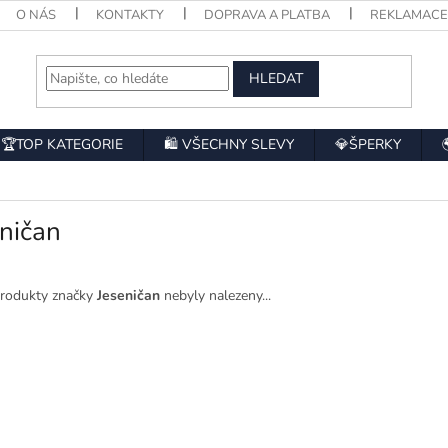
O NÁS
KONTAKTY
DOPRAVA A PLATBA
REKLAMAC
HLEDAT
🏆TOP KATEGORIE
🛍️ VŠECHNY SLEVY
💎ŠPERKY
ničan
rodukty značky
Jeseničan
nebyly nalezeny...