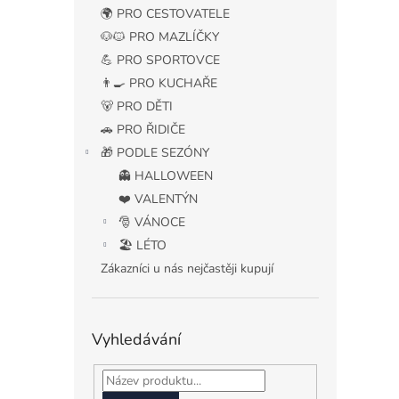
n
🌍 PRO CESTOVATELE
e
🐶🐱 PRO MAZLÍČKY
l
💪 PRO SPORTOVCE
👨‍🍳 PRO KUCHAŘE
🐻 PRO DĚTI
🚗 PRO ŘIDIČE
🎁 PODLE SEZÓNY
👻 HALLOWEEN
❤️ VALENTÝN
🎅 VÁNOCE
🏖️ LÉTO
Zákazníci u nás nejčastěji kupují
Vyhledávání