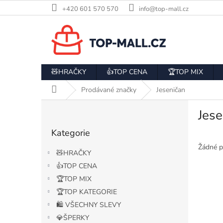
Přejít
+420 601 570 570
info@top-mall.cz
na
obsah
🧸HRAČKY
👍TOP CENA
🏆TOP MIX
Domů
Prodávané značky
Jeseničan
P
Jese
o
Přeskočit
s
Kategorie
kategorie
t
r
Žádné p
🧸HRAČKY
a
👍TOP CENA
n
🏆TOP MIX
n
í
🏆TOP KATEGORIE
p
🛍️ VŠECHNY SLEVY
a
💎ŠPERKY