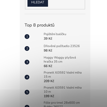
HLEDAT
Top 8 produktů
Pojištění balíčku
39 Kč
Dřevěné počítadlo 23526
98 Kč
Huggy Wuggy plyšová
hračka 35 cm
66 Kč
Pronett XJ3592 Vodní mlha
15 m
209 Kč
Pronett XJ3591 Vodní mlha
10 m
199 Kč
Fólie pro tmel 28x600 cm
Ruhhy 26077