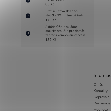
83 Kč
Protiskluzová skládací
stolička 39 cm tmavě šedá
173 Kč
Skládací židle skládací
stolička stolička pro domácí
zahradu kempování červená
182 Kč
Z
á
p
a
t
Informac
í
O nás
Kontakty
Doprava a 
Reklamace
Hodnocení