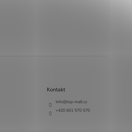
Kontakt
info
@
top-mall.cz
+420 601 570 570