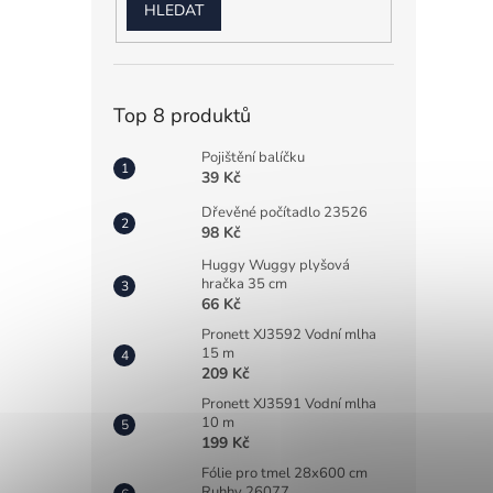
HLEDAT
Top 8 produktů
Pojištění balíčku
39 Kč
Dřevěné počítadlo 23526
98 Kč
Huggy Wuggy plyšová
hračka 35 cm
66 Kč
Pronett XJ3592 Vodní mlha
15 m
209 Kč
Pronett XJ3591 Vodní mlha
10 m
199 Kč
Fólie pro tmel 28x600 cm
Ruhhy 26077