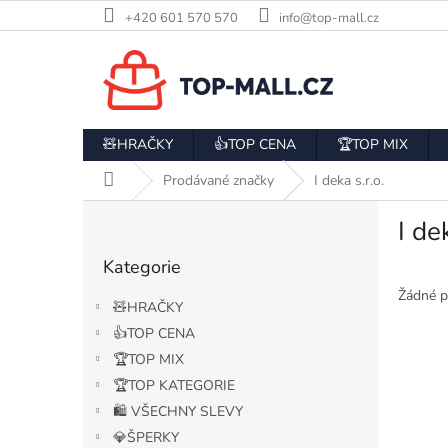
Přejít
+420 601 570 570
info@top-mall.cz
na
obsah
🧸HRAČKY
👍TOP CENA
🏆TOP MIX
Domů
Prodávané značky
I deka s.r.o.
P
I dek
o
Přeskočit
s
Kategorie
kategorie
t
r
Žádné p
🧸HRAČKY
a
👍TOP CENA
n
🏆TOP MIX
n
í
🏆TOP KATEGORIE
p
🛍️ VŠECHNY SLEVY
a
💎ŠPERKY