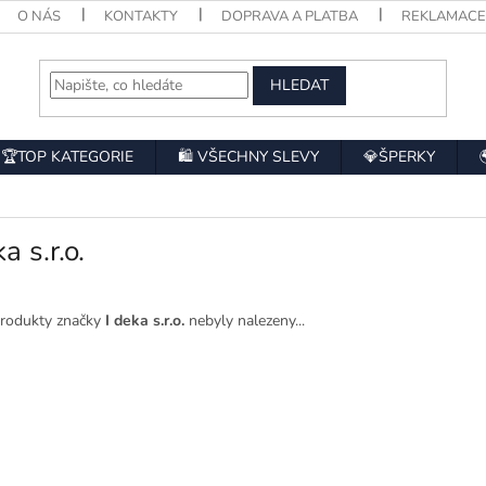
O NÁS
KONTAKTY
DOPRAVA A PLATBA
REKLAMAC
HLEDAT
🏆TOP KATEGORIE
🛍️ VŠECHNY SLEVY
💎ŠPERKY
a s.r.o.
rodukty značky
I deka s.r.o.
nebyly nalezeny...