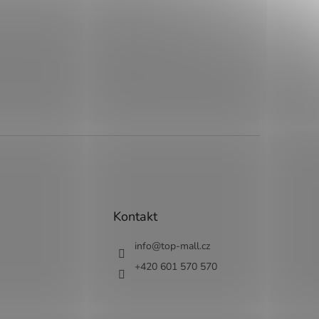
Kontakt
info
@
top-mall.cz
+420 601 570 570