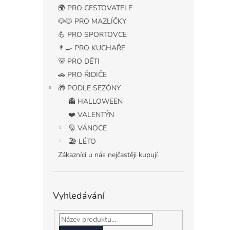
n
🌍 PRO CESTOVATELE
e
🐶🐱 PRO MAZLÍČKY
l
💪 PRO SPORTOVCE
👨‍🍳 PRO KUCHAŘE
🐻 PRO DĚTI
🚗 PRO ŘIDIČE
🎁 PODLE SEZÓNY
👻 HALLOWEEN
❤️ VALENTÝN
🎅 VÁNOCE
🏖️ LÉTO
Zákazníci u nás nejčastěji kupují
Vyhledávání