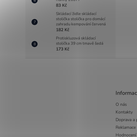
83 Kč
Skládací židle skládací
stolička stolička pro domácí
zahradu kempování červená
182 Kč
Protiskluzová skládací
stolička 39 cm tmavě šedá
173 Kč
Z
á
p
a
t
Informac
í
O nás
Kontakty
Doprava a 
Reklamace
Hodnocení