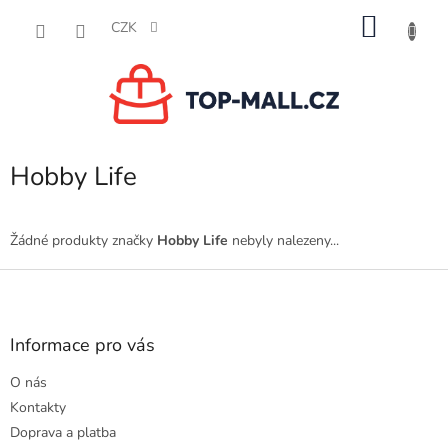
Přejít
NÁKU
na
CZK
obsah
KOŠÍK
Hobby Life
Žádné produkty značky
Hobby Life
nebyly nalezeny...
Z
á
p
a
Informace pro vás
t
O nás
í
Kontakty
Doprava a platba