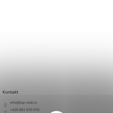
Kontakt
info
@
top-mall.cz
+420 601 570 570