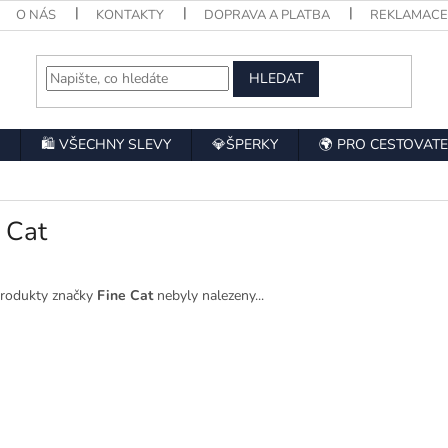
O NÁS
KONTAKTY
DOPRAVA A PLATBA
REKLAMAC
HLEDAT
🛍️ VŠECHNY SLEVY
💎ŠPERKY
🌍 PRO CESTOVATE
 Cat
rodukty značky
Fine Cat
nebyly nalezeny...