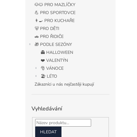
n
🐶🐱 PRO MAZLÍČKY
e
💪 PRO SPORTOVCE
l
👨‍🍳 PRO KUCHAŘE
🐻 PRO DĚTI
🚗 PRO ŘIDIČE
🎁 PODLE SEZÓNY
👻 HALLOWEEN
❤️ VALENTÝN
🎅 VÁNOCE
🏖️ LÉTO
Zákazníci u nás nejčastěji kupují
Vyhledávání
HLEDAT