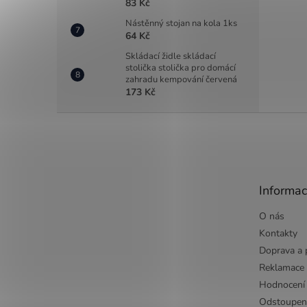
83 Kč
Nástěnný stojan na kola 1ks
64 Kč
Skládací židle skládací
stolička stolička pro domácí
zahradu kempování červená
173 Kč
Z
á
p
a
t
Informac
í
O nás
Kontakty
Doprava a 
Reklamace
Hodnocení
Odstoupen