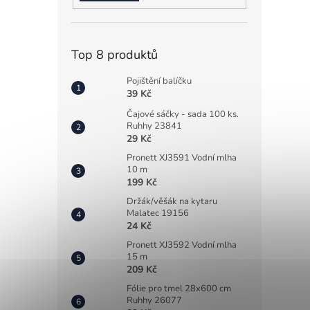
Top 8 produktů
Pojištění balíčku
39 Kč
Čajové sáčky - sada 100 ks.
Ruhhy 23841
29 Kč
Pronett XJ3591 Vodní mlha
10 m
199 Kč
Držák/věšák na kytaru
Malatec 19156
24 Kč
Pronett XJ3592 Vodní mlha
15 m
209 Kč
Fólie pro tmel 28x600 cm
Ruhhy 26077