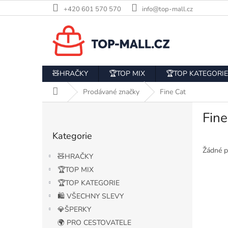
Přejít
+420 601 570 570
info@top-mall.cz
na
obsah
🧸HRAČKY
🏆TOP MIX
🏆TOP KATEGORIE
Domů
Prodávané značky
Fine Cat
P
Fine
o
Přeskočit
s
Kategorie
kategorie
t
r
Žádné p
🧸HRAČKY
a
🏆TOP MIX
n
🏆TOP KATEGORIE
n
í
🛍️ VŠECHNY SLEVY
p
💎ŠPERKY
a
🌍 PRO CESTOVATELE