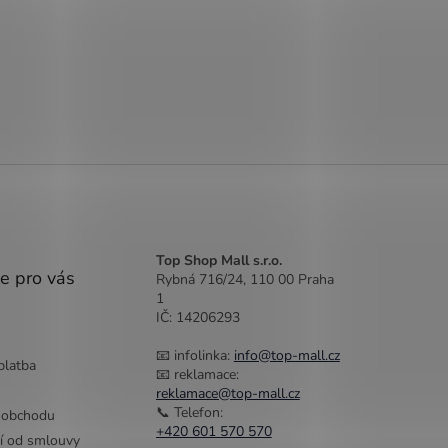
Top Shop Mall s.r.o.
e pro vás
Rybná 716/24, 110 00 Praha
1
IČ: 14206293
📧 infolinka:
info@top-mall.cz
platba
📧 reklamace:
reklamace@top-mall.cz
📞 Telefon:
 obchodu
+420 601 570 570
í od smlouvy