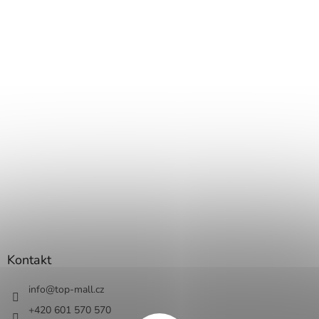
Kontakt
info
@
top-mall.cz
+420 601 570 570