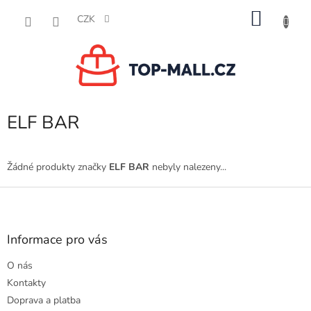
Přejít
NÁKU
na
CZK
obsah
KOŠÍK
ELF BAR
Žádné produkty značky
ELF BAR
nebyly nalezeny...
Z
á
p
a
Informace pro vás
t
O nás
í
Kontakty
Doprava a platba