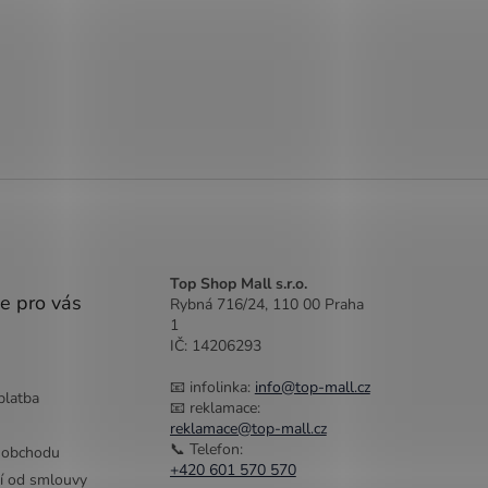
Top Shop Mall s.r.o.
e pro vás
Rybná 716/24, 110 00 Praha
1
IČ: 14206293
📧 infolinka:
info@top-mall.cz
platba
📧 reklamace:
reklamace@top-mall.cz
📞 Telefon:
 obchodu
+420 601 570 570
í od smlouvy