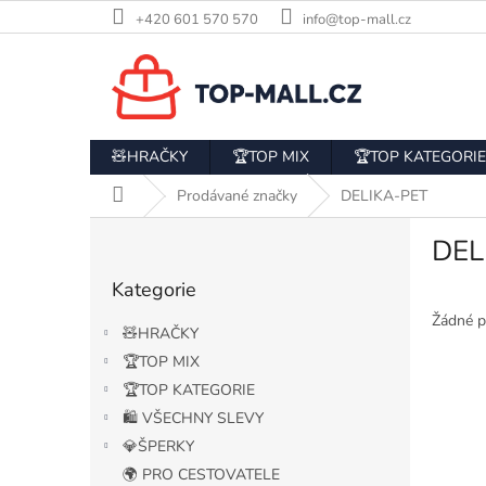
Přejít
+420 601 570 570
info@top-mall.cz
na
obsah
🧸HRAČKY
🏆TOP MIX
🏆TOP KATEGORIE
Domů
Prodávané značky
DELIKA-PET
P
DEL
o
Přeskočit
s
Kategorie
kategorie
t
r
Žádné p
🧸HRAČKY
a
🏆TOP MIX
n
🏆TOP KATEGORIE
n
í
🛍️ VŠECHNY SLEVY
p
💎ŠPERKY
a
🌍 PRO CESTOVATELE