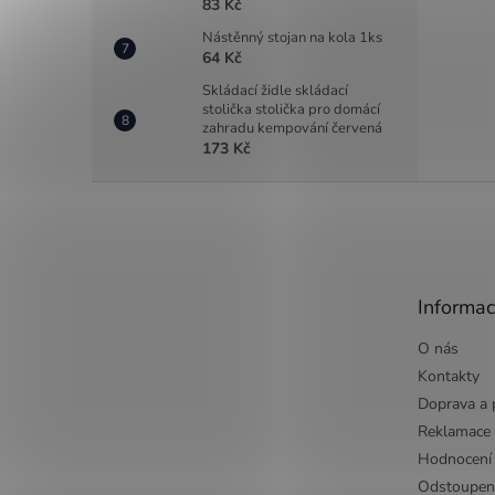
83 Kč
Nástěnný stojan na kola 1ks
64 Kč
Skládací židle skládací
stolička stolička pro domácí
zahradu kempování červená
173 Kč
Z
á
p
a
t
Informac
í
O nás
Kontakty
Doprava a 
Reklamace
Hodnocení
Odstoupen