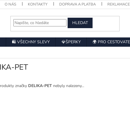
O NÁS
KONTAKTY
DOPRAVA A PLATBA
REKLAMAC
HLEDAT
🛍️ VŠECHNY SLEVY
💎ŠPERKY
🌍 PRO CESTOVATE
IKA-PET
rodukty značky
DELIKA-PET
nebyly nalezeny...