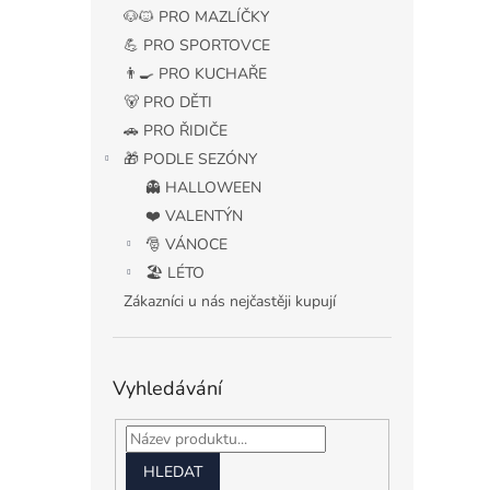
n
🐶🐱 PRO MAZLÍČKY
e
💪 PRO SPORTOVCE
l
👨‍🍳 PRO KUCHAŘE
🐻 PRO DĚTI
🚗 PRO ŘIDIČE
🎁 PODLE SEZÓNY
👻 HALLOWEEN
❤️ VALENTÝN
🎅 VÁNOCE
🏖️ LÉTO
Zákazníci u nás nejčastěji kupují
Vyhledávání
HLEDAT