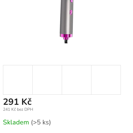
291 Kč
241 Kč bez DPH
Měrná
Skladem
(>5 ks)
cena: