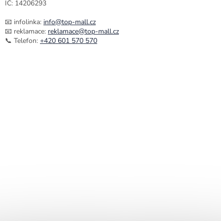
IČ: 14206293
📧 infolinka:
info@top-mall.cz
📧 reklamace:
reklamace@top-mall.cz
📞 Telefon:
+420 601 570 570