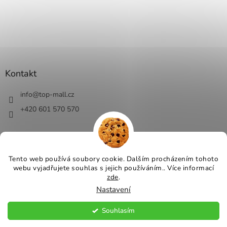
Kontakt
info
@
top-mall.cz
+420 601 570 570
Tento web používá soubory cookie. Dalším procházením tohoto
webu vyjadřujete souhlas s jejich používáním.. Více informací
Vytvořil Shoptet
zde
.
Nastavení
Copyright 2026
Top-Mall.cz - top ceny a slevy
. Všechna práva
vyhrazena.
Souhlasím