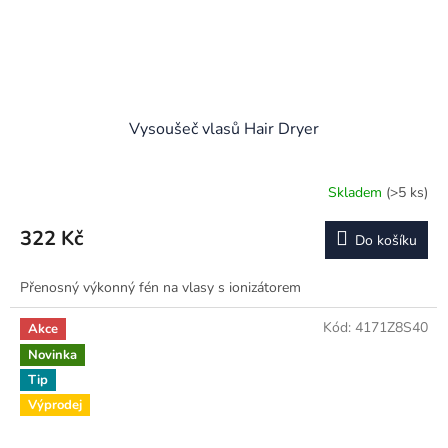
Vysoušeč vlasů Hair Dryer
Skladem
(>5 ks)
322 Kč
Do košíku
Přenosný výkonný fén na vlasy s ionizátorem
Kód:
4171Z8S40
Akce
Novinka
Tip
Výprodej