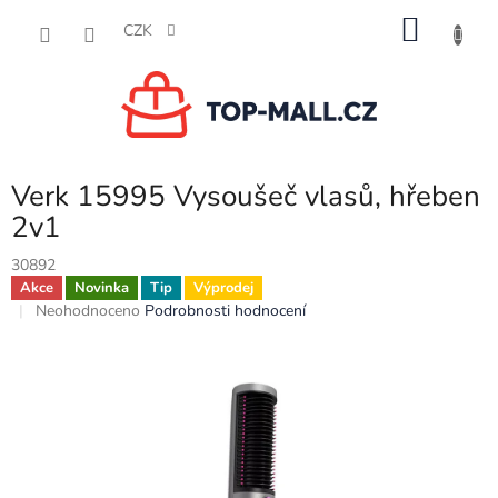
Přejít
NÁKU
na
CZK
obsah
KOŠÍK
Verk 15995 Vysoušeč vlasů, hřeben
2v1
30892
Akce
Novinka
Tip
Výprodej
Průměrné
Neohodnoceno
Podrobnosti hodnocení
hodnocení
produktu
je
0,0
z
5
hvězdiček.