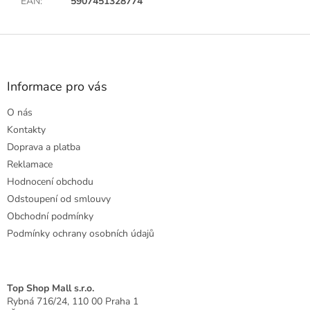
EAN
:
5907451328774
Z
á
p
a
Informace pro vás
t
O nás
í
Kontakty
Doprava a platba
Reklamace
Hodnocení obchodu
Odstoupení od smlouvy
Obchodní podmínky
Podmínky ochrany osobních údajů
Top Shop Mall s.r.o.
Rybná 716/24, 110 00 Praha 1