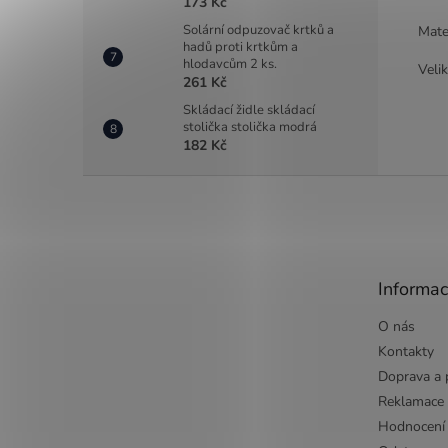
173 Kč
Solární odpuzovač krtků a
Mate
hadů proti krtkům a
hlodavcům 2 ks.
Veli
261 Kč
Skládací židle skládací
stolička stolička modrá
182 Kč
Z
á
p
a
t
Informac
í
O nás
Kontakty
Doprava a 
Reklamace
Hodnocení