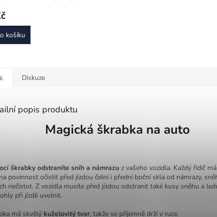
Kč
o košíku
s
Diskuze
ailní popis produktu
Magická škrabka na auto
cí škrabky odstraníte sníh a námrazu
z vašeho vozidla. Každý řidič má
na povinnost očistit před jízdou čelní i přední boční skla od námrazy, sně
ích nečistot. Z vozidla musíte před jízdou odstranit také kusy sněhu a led
hly při jízdě uvolnit.
bka má skvělý
kuželovitý tvar
, takže se příjemně drží v ruce.