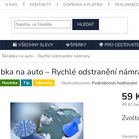
O NÁS
KONTAKTY
DOPRAVA A PLATBA
REKLAMAC
HLEDAT
🛍️ VŠECHNY SLEVY
💎ŠPERKY
🌍 PRO CESTOVATE
Škrabka na auto – Rychlé odstranění námrazy
bka na auto – Rychlé odstranění námr
Průměrné
Neohodnoceno
Podrobnosti hodnocení
Novinka
Tip
Výprodej
hodnocení
59 
produktu
je
49 Kč b
0,0
z
Měrná
Zvolt
5
cena:
hvězdiček.
Varianta