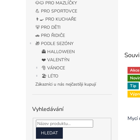
🐶🐱 PRO MAZLÍČKY
💪 PRO SPORTOVCE
👨‍🍳 PRO KUCHAŘE
🐻 PRO DĚTI
🚗 PRO ŘIDIČE
🎁 PODLE SEZÓNY
👻 HALLOWEEN
Souvi
❤️ VALENTÝN
🎅 VÁNOCE
Akce
🏖️ LÉTO
Novi
Zákazníci u nás nejčastěji kupují
Tip
Výpr
Vyhledávání
Mycí 
HLEDAT