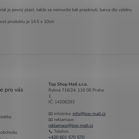
riál je pevný plast, takže se nemusíte bát prasknutí, barva dle výběru.
kost produktu je 14.5 x 10cm
Top Shop Mall s.r.o.
e pro vás
Rybná 716/24, 110 00 Praha
1
IČ: 14206293
📧 infolinka:
info@top-mall.cz
platba
📧 reklamace:
reklamace@top-mall.cz
📞 Telefon:
 obchodu
+420 601 570 570