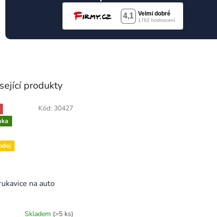
sející produkty
Kód:
30427
nka
odej
rukavice na auto
Skladem
(>5 ks)