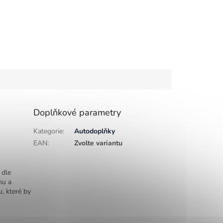
Doplňkové parametry
Kategorie
:
Autodoplňky
EAN
:
Zvolte variantu
 dle
hu a
u, které by