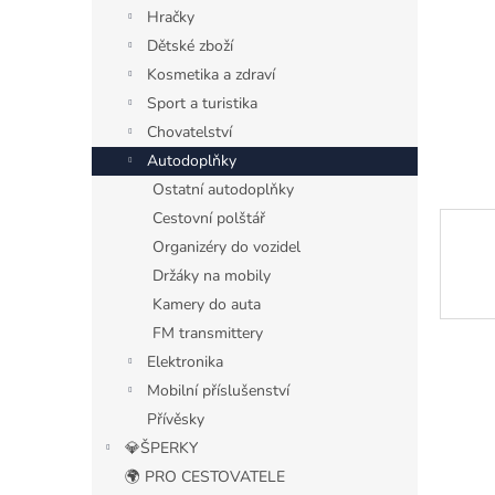
n
Hračky
e
Dětské zboží
l
Kosmetika a zdraví
Sport a turistika
Chovatelství
Autodoplňky
Ostatní autodoplňky
Cestovní polštář
Organizéry do vozidel
Držáky na mobily
Kamery do auta
FM transmittery
Elektronika
Mobilní příslušenství
Přívěsky
💎ŠPERKY
🌍 PRO CESTOVATELE