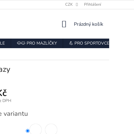
E
HODNOCENÍ OBCHODU
CZK
ODSTOUPENÍ OD SMLOUVY
Přihlášení
NÁKUPNÍ
Prázdný košík
KOŠÍK
LE
🐶🐱 PRO MAZLÍČKY
💪 PRO SPORTOVCE
👨‍🍳
azy
Kč
ez DPH
e variantu