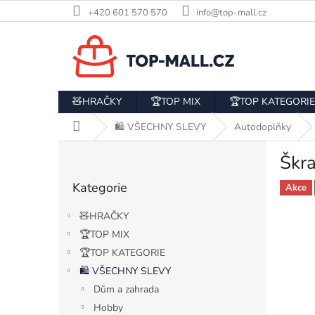
Přejít
+420 601 570 570
info@top-mall.cz
na
obsah
🧸HRAČKY
🏆TOP MIX
🏆TOP KATEGORIE
Domů
🛍️ VŠECHNY SLEVY
Autodoplňky
P
Škra
o
Přeskočit
s
Kategorie
kategorie
Akce
t
r
🧸HRAČKY
a
🏆TOP MIX
n
🏆TOP KATEGORIE
n
í
🛍️ VŠECHNY SLEVY
p
Dům a zahrada
a
Hobby