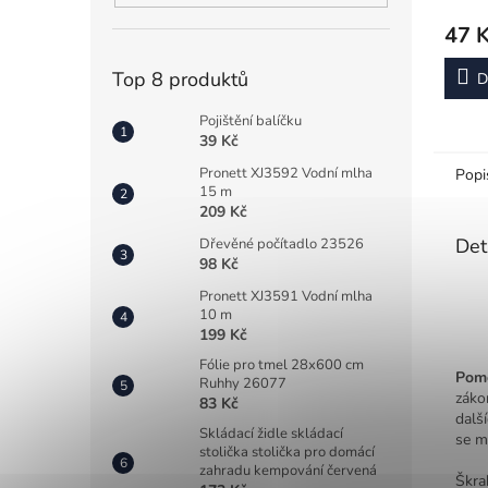
47 
Top 8 produktů
D
Pojištění balíčku
39 Kč
Pronett XJ3592 Vodní mlha
Popi
15 m
209 Kč
Det
Dřevěné počítadlo 23526
98 Kč
Pronett XJ3591 Vodní mlha
10 m
199 Kč
Fólie pro tmel 28x600 cm
Pomo
Ruhhy 26077
záko
83 Kč
dalš
Skládací židle skládací
se mo
stolička stolička pro domácí
zahradu kempování červená
Škra