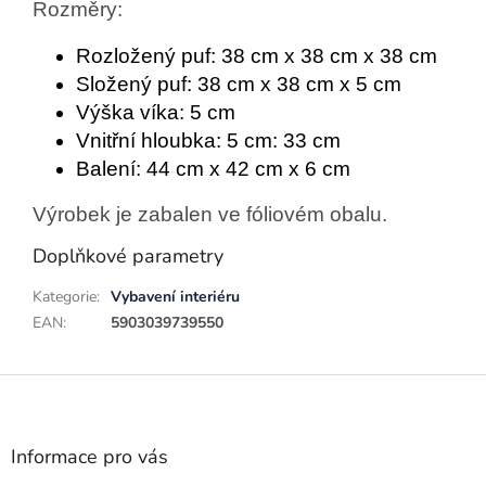
Rozměry:
Rozložený puf: 38 cm x 38 cm x 38 cm
Složený puf: 38 cm x 38 cm x 5 cm
Výška víka: 5 cm
Vnitřní hloubka: 5 cm: 33 cm
Balení: 44 cm x 42 cm x 6 cm
Výrobek je zabalen ve fóliovém obalu.
Doplňkové parametry
Kategorie
:
Vybavení interiéru
EAN
:
5903039739550
Z
á
p
a
Informace pro vás
t