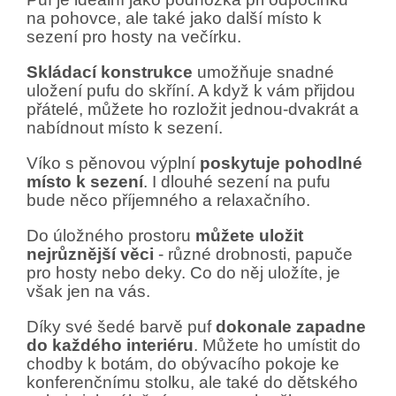
na pohovce, ale také jako další místo k
sezení pro hosty na večírku.
Skládací konstrukce
umožňuje snadné
uložení pufu do skříní. A když k vám přijdou
přátelé, můžete ho rozložit jednou-dvakrát a
nabídnout místo k sezení.
Víko s pěnovou výplní
poskytuje pohodlné
místo k sezení
. I dlouhé sezení na pufu
bude něco příjemného a relaxačního.
Do úložného prostoru
můžete uložit
nejrůznější věci
- různé drobnosti, papuče
pro hosty nebo deky. Co do něj uložíte, je
však jen na vás.
Díky své šedé barvě puf
dokonale zapadne
do každého interiéru
. Můžete ho umístit do
chodby k botám, do obývacího pokoje ke
konferenčnímu stolku, ale také do dětského