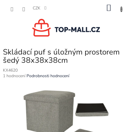
Přejít
NÁKU
na
CZK
obsah
KOŠÍK
Skládací puf s úložným prostorem
šedý 38x38x38cm
KX4620
Průměrné
1 hodnocení
Podrobnosti hodnocení
hodnocení
produktu
je
5,0
z
5
hvězdiček.