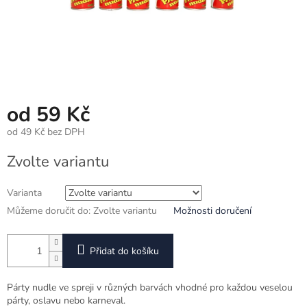
od
59 Kč
od
49 Kč
bez DPH
Měrná
Zvolte variantu
cena:
Varianta
Můžeme doručit do:
Zvolte variantu
Možnosti doručení
Přidat do košíku
Párty nudle ve spreji v různých barvách vhodné pro každou veselou
párty, oslavu nebo karneval.