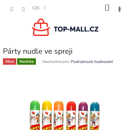
Přejít
NÁKU
na
CZK
obsah
KOŠÍK
Párty nudle ve spreji
Průměrné
Neohodnoceno
Podrobnosti hodnocení
Akce
Novinka
hodnocení
produktu
je
0,0
z
5
hvězdiček.