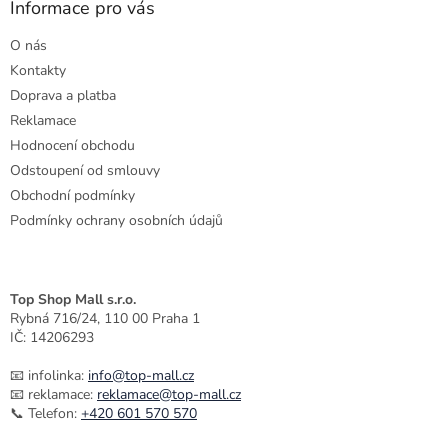
a
Informace pro vás
t
O nás
í
Kontakty
Doprava a platba
Reklamace
Hodnocení obchodu
Odstoupení od smlouvy
Obchodní podmínky
Podmínky ochrany osobních údajů
Top Shop Mall s.r.o.
Rybná 716/24, 110 00 Praha 1
IČ: 14206293
📧 infolinka:
info@top-mall.cz
📧 reklamace:
reklamace@top-mall.cz
📞 Telefon:
+420 601 570 570