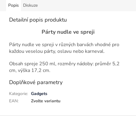
Popis
Diskuze
Detailní popis produktu
Párty nudle ve spreji
Párty nudle ve spreji v různých barvách vhodné pro
každou veselou párty, oslavu nebo karneval.
Obsah spreje 250 ml, rozměry nádoby: průměr 5,2
cm, výška 17,2 cm.
Doplňkové parametry
Kategorie
:
Gadgets
EAN
:
Zvolte variantu
Z
á
p