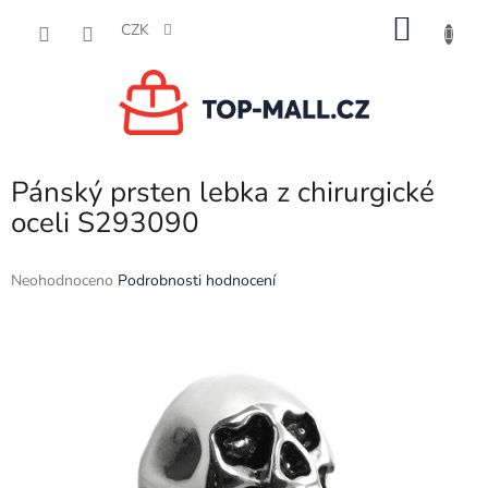
Přejít
NÁKU
na
CZK
obsah
KOŠÍK
Pánský prsten lebka z chirurgické
oceli S293090
Průměrné
Neohodnoceno
Podrobnosti hodnocení
hodnocení
produktu
je
0,0
z
5
hvězdiček.