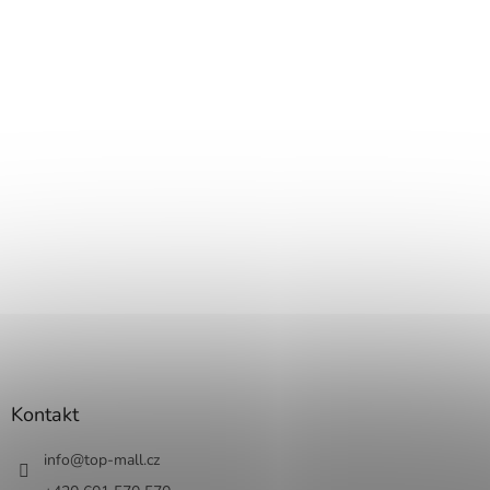
Kontakt
info
@
top-mall.cz