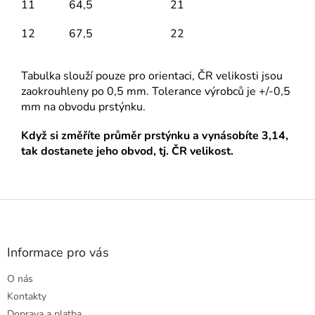
11
64,5
21
12
67,5
22
Tabulka slouží pouze pro orientaci, ČR velikosti jsou
zaokrouhleny po 0,5 mm. Tolerance výrobců je +/-0,5
mm na obvodu prstýnku.
Když si změříte průměr prstýnku a vynásobíte 3,14,
tak dostanete jeho obvod, tj. ČR velikost.
Z
á
p
a
Informace pro vás
t
O nás
í
Kontakty
Doprava a platba