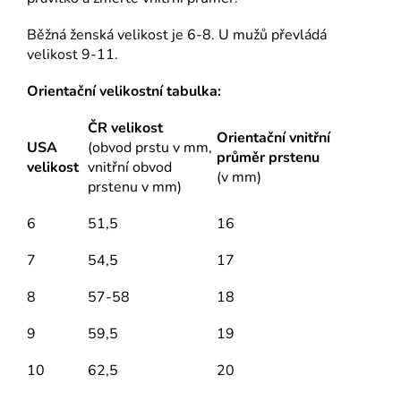
Běžná ženská velikost je 6-8. U mužů převládá
velikost 9-11.
Orientační velikostní tabulka:
ČR velikost
Orientační vnitřní
USA
(obvod prstu v mm,
průměr prstenu
velikost
vnitřní obvod
(v mm)
prstenu v mm)
6
51,5
16
7
54,5
17
8
57-58
18
9
59,5
19
10
62,5
20