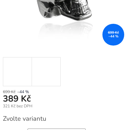
699 Kč
–44 %
699 Kč
–44 %
389 Kč
321 Kč bez DPH
Měrná
Zvolte variantu
cena: