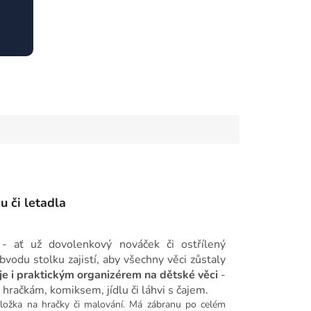
u či letadla
- ať už dovolenkový nováček či ostřílený
vodu stolku zajistí, aby všechny věci zůstaly
je i praktickým organizérem na dětské věci
-
račkám, komiksem, jídlu či láhvi s čajem.
podložka na hračky či malování. Má zábranu po celém