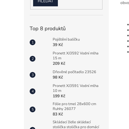
HLEDAT
obvo
Top 8 produktů
Pojištění balíčku
39 Kč
Pronett XJ3592 Vodní mlha
15 m
209 Kč
Dřevěné počítadlo 23526
98 Kč
Pronett XJ3591 Vodní mlha
10 m
199 Kč
Fólie pro tmel 28x600 cm
Ruhhy 26077
83 Kč
Skládací židle skládací
stolička stolička pro domácí