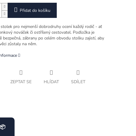
Přidat do košíku
 stolek pro nejmenší dobrodruhy ocení každý rodič - ať
nkový nováček či ostřílený cestovatel. Podložka je
ě bezpečná, zábrany po celém obvodu stolku zajistí, aby
věci zůstaly na něm.
informace
ZEPTAT SE
HLÍDAT
SDÍLET
📦