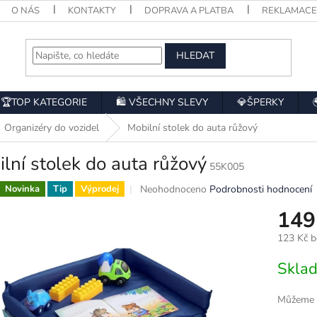
O NÁS
KONTAKTY
DOPRAVA A PLATBA
REKLAMAC
HLEDAT
🏆TOP KATEGORIE
🛍️ VŠECHNY SLEVY
💎ŠPERKY
Organizéry do vozidel
Mobilní stolek do auta růžový
lní stolek do auta růžový
55K005
Průměrné
Neohodnoceno
Podrobnosti hodnocení
Novinka
Tip
Výprodej
hodnocení
149
produktu
je
123 Kč 
0,0
z
Měrná
Skla
5
cena:
hvězdiček.
Můžeme d