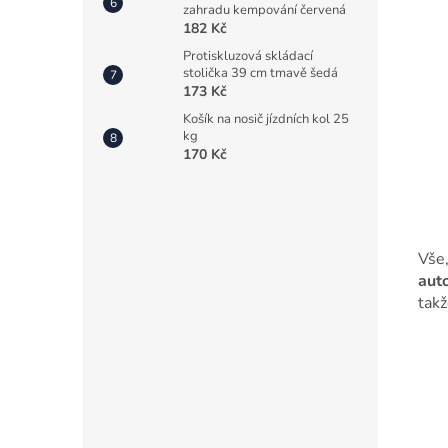
zahradu kempování červená
182 Kč
Protiskluzová skládací
stolička 39 cm tmavě šedá
173 Kč
Košík na nosič jízdních kol 25
kg
170 Kč
Vše,
aut
tak