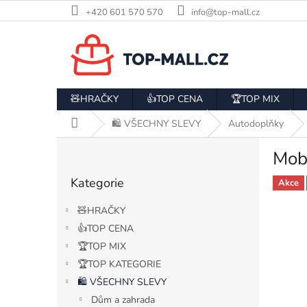
Přejít
+420 601 570 570
info@top-mall.cz
na
obsah
🧸HRAČKY
👍TOP CENA
🏆TOP MIX
Domů
🛍️ VŠECHNY SLEVY
Autodoplňky
P
Mobi
o
Přeskočit
s
Kategorie
kategorie
Akce
t
r
🧸HRAČKY
a
👍TOP CENA
n
🏆TOP MIX
n
í
🏆TOP KATEGORIE
p
🛍️ VŠECHNY SLEVY
a
Dům a zahrada