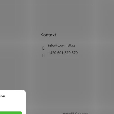
Kontakt
info
@
top-mall.cz
+420 601 570 570
ebu
Vytvořil Shoptet