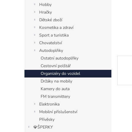
n
Hobby
e
Hračky
l
Dětské zboží
Kosmetika a zdraví
Sport a turistika
Chovatelství
Autodoplňky
Ostatní autodoplňky
Cestovní polštář
Organizéry do vozidel
Držáky na mobily
Kamery do auta
FM transmittery
Elektronika
Mobilní příslušenství
Přívěsky
💎ŠPERKY