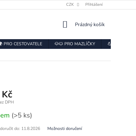
E
HODNOCENÍ OBCHODU
CZK
ODSTOUPENÍ OD SMLOUVY
Přihlášení
NÁKUPNÍ
Prázdný košík
KOŠÍK
🌍 PRO CESTOVATELE
🐶🐱 PRO MAZLÍČKY
💪 PRO SPOR
 Kč
bez DPH
dem
(>5 ks)
oručit do:
11.8.2026
Možnosti doručení