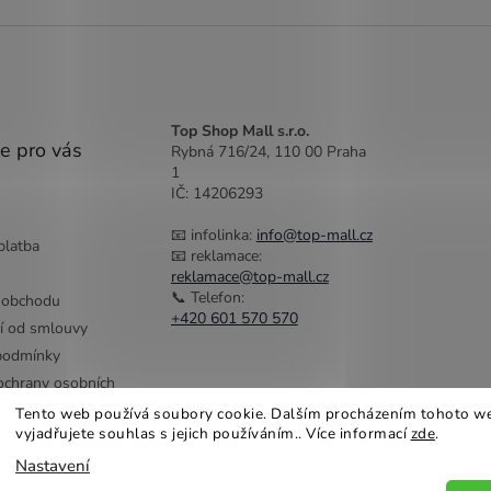
Top Shop Mall s.r.o.
e pro vás
Rybná 716/24, 110 00 Praha
1
IČ: 14206293
📧 infolinka:
info@top-mall.cz
platba
📧 reklamace:
reklamace@top-mall.cz
📞 Telefon:
 obchodu
+420 601 570 570
í od smlouvy
podmínky
chrany osobních
Tento web používá soubory cookie. Dalším procházením tohoto w
vyjadřujete souhlas s jejich používáním.. Více informací
zde
.
Nastavení