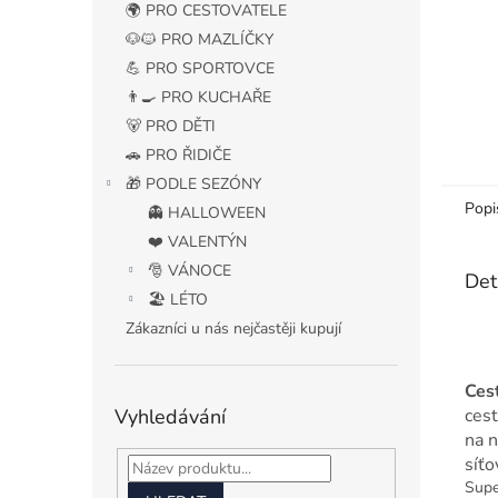
🌍 PRO CESTOVATELE
🐶🐱 PRO MAZLÍČKY
💪 PRO SPORTOVCE
👨‍🍳 PRO KUCHAŘE
🐻 PRO DĚTI
🚗 PRO ŘIDIČE
🎁 PODLE SEZÓNY
Popi
👻 HALLOWEEN
❤️ VALENTÝN
🎅 VÁNOCE
Det
🏖️ LÉTO
Zákazníci u nás nejčastěji kupují
Ces
Vyhledávání
ces
na n
síťo
Supe