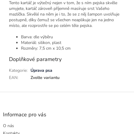
Tento kartáč je výtečný nejen v tom, že s ním pejska skvěle
umyjete, kartáč zároveň příjemně masíruje srst Vašeho
mazlíčka. Skvělé na něm je i to, že se z něj šampon uvolňuje
postupně, díky čemuž se všechen neaplikuje jen na jedno
místo, ale rozprostře se po celém těle pejska.
Barva: dle výběru
Materiál: silikon, plast
Rozměry: 7,5 cm x 10,5 cm
Doplňkové parametry
Kategorie
:
Úprava psa
EAN
:
Zvolte variantu
Z
á
p
a
Informace pro vás
t
O nás
í
Kontakty