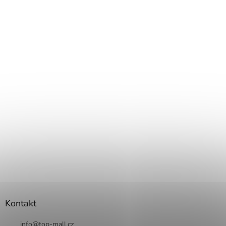
Kontakt
info
@
top-mall.cz