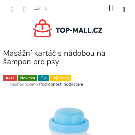
Přejít
NÁKU
na
CZK
obsah
KOŠÍK
Masážní kartáč s nádobou na
šampon pro psy
Akce
Novinka
Tip
Výprodej
Průměrné
Neohodnoceno
Podrobnosti hodnocení
hodnocení
produktu
je
0,0
z
5
hvězdiček.