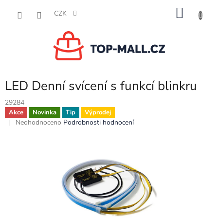
Přejít
NÁKU
na
CZK
obsah
KOŠÍK
LED Denní svícení s funkcí blinkru
29284
Akce
Novinka
Tip
Výprodej
Průměrné
Neohodnoceno
Podrobnosti hodnocení
hodnocení
produktu
je
0,0
z
5
hvězdiček.