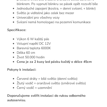
blinkrem. Po vypnutí blinkru se pásek opět rozsvítí bíle
Jednoduché zapojení (kostra, + denní svícení, + blinkr)
Světlo je viditelné jako celek bez mezer
Univerzální pro všechny vozy
Svícení nemá homologaci na pozemní komunikace
Specifikace:
Výkon 6 W každý pás
Vstupní napětí DC 12V
Barevná teplota 6000K
Délka 60 cm
Život 50.000 hodin
Cena je za 2 kusy led pásku každý o délce 45cm
Pokyny k instalaci:
Červené dráty = bílé světlo (denní světlo)
Žlutý vodič = oranžové světlo (směrové světlo)
Černý vodič = uzemnění
Doporučujeme svěřit instalaci do rukou odborného
autoservisu.