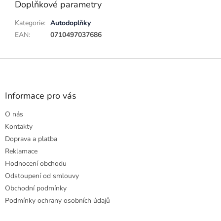
Doplňkové parametry
Kategorie
:
Autodoplňky
EAN
:
0710497037686
Z
á
p
a
Informace pro vás
t
O nás
í
Kontakty
Doprava a platba
Reklamace
Hodnocení obchodu
Odstoupení od smlouvy
Obchodní podmínky
Podmínky ochrany osobních údajů