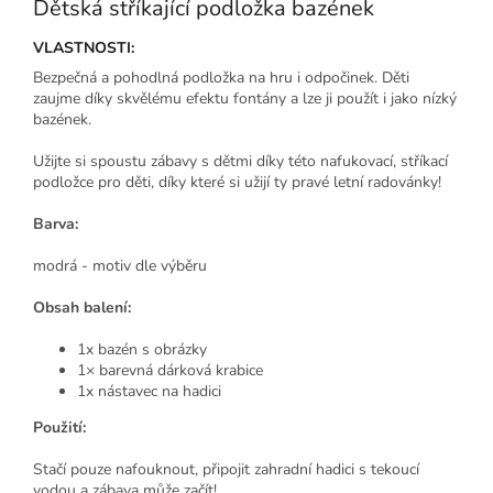
Dětská stříkající podložka bazének
VLASTNOSTI:
Bezpečná a pohodlná podložka na hru i odpočinek. Děti
zaujme díky skvělému efektu fontány a lze ji použít i jako nízký
bazének.
Užijte si spoustu zábavy s dětmi díky této nafukovací, stříkací
podložce pro děti, díky které si užijí ty pravé letní radovánky!
Barva:
modrá - motiv dle výběru
Obsah balení:
1x bazén s obrázky
1× barevná dárková krabice
1x nástavec na hadici
Použití:
Stačí pouze nafouknout, připojit zahradní hadici s tekoucí
vodou a zábava může začít!