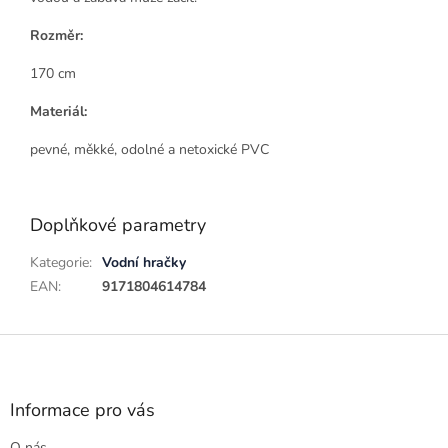
Rozměr:
170 cm
Materiál:
pevné, měkké, odolné a netoxické PVC
Doplňkové parametry
Kategorie
:
Vodní hračky
EAN
:
9171804614784
Z
á
p
a
Informace pro vás
t
O nás