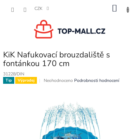
Přejít
NÁKU
na
CZK
obsah
KOŠÍK
KiK Nafukovací brouzdaliště s
fontánkou 170 cm
31228/DIN
Průměrné
Neohodnoceno
Podrobnosti hodnocení
Tip
Výprodej
hodnocení
produktu
je
0,0
z
5
hvězdiček.