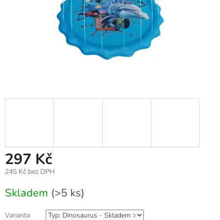
297 Kč
245 Kč bez DPH
Měrná
Skladem
(>5 ks)
cena:
Varianta