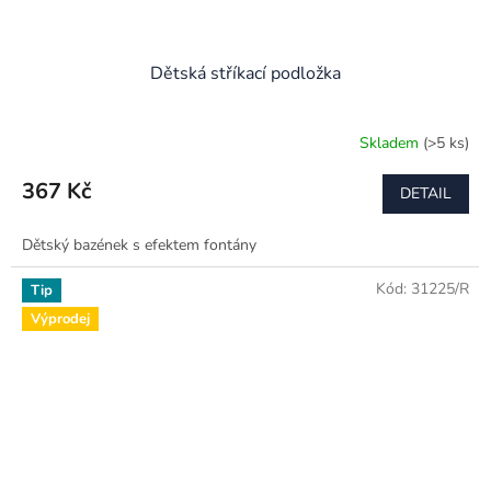
Dětská stříkací podložka
Skladem
(>5 ks)
367 Kč
DETAIL
Dětský bazének s efektem fontány
Kód:
31225/R
Tip
Výprodej