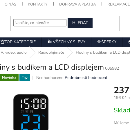
O NÁS
KONTAKTY
DOPRAVA A PLATBA
REKLAMAC
HLEDAT
🏆TOP KATEGORIE
🛍️ VŠECHNY SLEVY
💎ŠPERKY
TV, video, audio
Radiopřijímače
Hodiny s budíkem a LCD disp
iny s budíkem a LCD displejem
005982
Průměrné
Neohodnoceno
Podrobnosti hodnocení
Novinka
Tip
hodnocení
237
produktu
je
196 Kč 
0,0
z
Měrná
Skla
5
cena:
hvězdiček.
Můžeme d