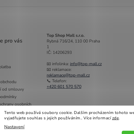
Top Shop Mall s.r.o.
e pro vás
Rybná 716/24, 110 00 Praha
1
IČ: 14206293
📧 infolinka:
info@top-mall.cz
platba
📧 reklamace:
reklamace@top-mall.cz
📞 Telefon:
 obchodu
+420 601 570 570
í od smlouvy
podmínky
chrany osobních
Tento web používá soubory cookie. Dalším procházením tohoto w
vyjadřujete souhlas s jejich používáním.. Více informací
zde
.
Nastavení
na práva vyhrazena.