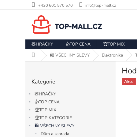
Přejít
+420 601 570 570
info@top-mall.cz
na
obsah
🧸HRAČKY
👍TOP CENA
🏆TOP MIX
Domů
🛍️ VŠECHNY SLEVY
Elektronika
P
Hod
o
Přeskočit
s
Kategorie
kategorie
Akce
t
r
🧸HRAČKY
a
👍TOP CENA
n
🏆TOP MIX
n
í
🏆TOP KATEGORIE
p
🛍️ VŠECHNY SLEVY
a
Dům a zahrada