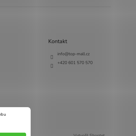
Kontakt
info
@
top-mall.cz
+420 601 570 570
ebu
Vytvořil Shoptet