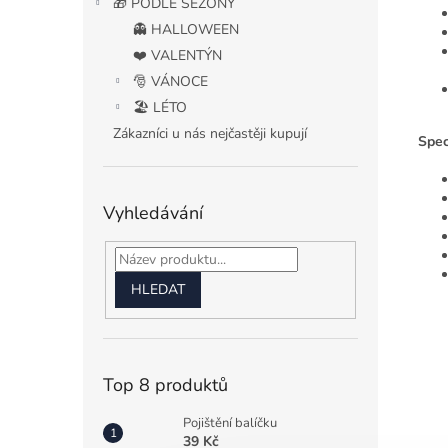
🎁 PODLE SEZÓNY
👻 HALLOWEEN
❤️ VALENTÝN
🎅 VÁNOCE
🏖️ LÉTO
Zákazníci u nás nejčastěji kupují
Spec
Vyhledávání
HLEDAT
Top 8 produktů
Pojištění balíčku
39 Kč