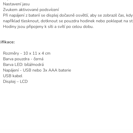
Nastavení jasu
Zvukem aktivované podsvícení
Při napájení z baterií se displej dočasně osvětlí, aby se zobrazil čas, kd
například tlesknout, dotknout se pouzdra hodinek nebo poklepat na st
Hodiny jsou připojeny k síti a svítí po celou dobu.
ifikace:
Rozměry - 10 x 11 x 4 cm
Barva pouzdra - černá
Barva LED: bílá/modrá
Napájení - USB nebo 3x AAA baterie
USB kabel
Displej – LCD