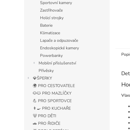
Sportovní kamery
Zastřihovače
Holicí strojky
Baterie
Klimatizace
Lapače a odpuzovače
Endoskopické kamery
Popi
Powerbanky
Mobilní příslušenství
Přívěsky
Det
💎ŠPERKY
Hod
🌍 PRO CESTOVATELE
🐶🐱 PRO MAZLÍČKY
Vlas
💪 PRO SPORTOVCE
👨‍🍳 PRO KUCHAŘE
🐻 PRO DĚTI
🚗 PRO ŘIDIČE