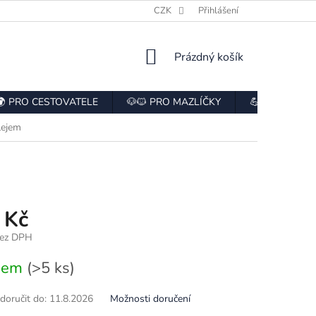
E
HODNOCENÍ OBCHODU
CZK
ODSTOUPENÍ OD SMLOUVY
Přihlášení
NÁKUPNÍ
Prázdný košík
KOŠÍK
🌍 PRO CESTOVATELE
🐶🐱 PRO MAZLÍČKY
💪 PRO SPOR
lejem
 Kč
bez DPH
dem
(>5 ks)
oručit do:
11.8.2026
Možnosti doručení