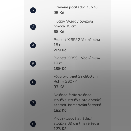
Dřevěné počítadlo 23526
98 Kč
Huggy Wuggy plyšová
hračka 35 cm
66 Kč
Pronett XJ3592 Vodní mlha
15 m
209 Kč
Pronett XJ3591 Vodní mlha
10 m
199 Kč
Fólie pro tmel 28x600 cm
Ruhhy 26077
83 Kč
Skládací židle skládací
stolička stolička pro domácí
zahradu kempování červená
182 Kč
Protiskluzová skládací
stolička 39 cm tmavě šedá
173 Kč