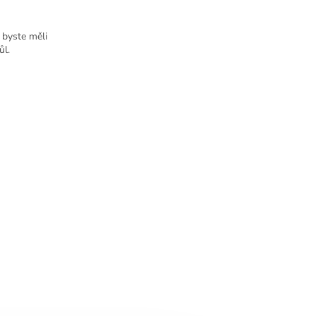
y byste měli
ůl.