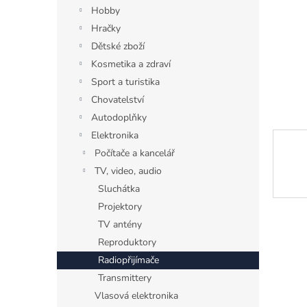
n
Hobby
e
Hračky
l
Dětské zboží
Kosmetika a zdraví
Sport a turistika
Chovatelství
Autodoplňky
Elektronika
Počítače a kancelář
TV, video, audio
Sluchátka
Projektory
TV antény
Reproduktory
Radiopřijímače
Transmittery
Vlasová elektronika