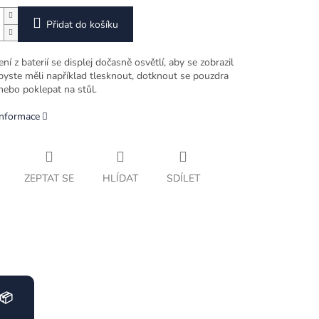
Přidat do košíku
ení z baterií se displej dočasně osvětlí, aby se zobrazil
 byste měli například tlesknout, dotknout se pouzdra
nebo poklepat na stůl.
informace
ZEPTAT SE
HLÍDAT
SDÍLET
📦