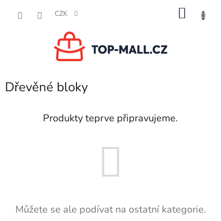
Přejít
NÁKU
na
CZK
obsah
KOŠÍK
Dřevěné bloky
Produkty teprve připravujeme.
Můžete se ale podívat na ostatní kategorie.