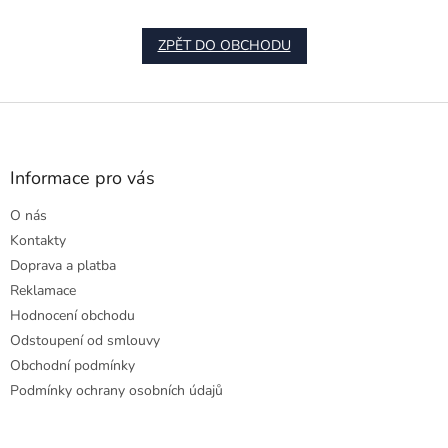
ZPĚT DO OBCHODU
Z
á
p
a
Informace pro vás
t
O nás
í
Kontakty
Doprava a platba
Reklamace
Hodnocení obchodu
Odstoupení od smlouvy
Obchodní podmínky
Podmínky ochrany osobních údajů