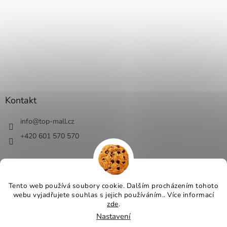
Kontakt
info
@
top-mall.cz
+420 601 570 570
Tento web používá soubory cookie. Dalším procházením tohoto
webu vyjadřujete souhlas s jejich používáním.. Více informací
Vytvořil Shoptet
zde
.
Nastavení
Copyright 2026
Top-Mall.cz - top ceny a slevy
. Všechna práva