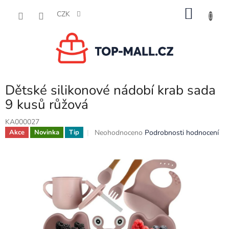
Přejít
NÁKU
na
CZK
obsah
KOŠÍK
Dětské silikonové nádobí krab sada
9 kusů růžová
KA000027
Průměrné
Neohodnoceno
Podrobnosti hodnocení
Akce
Novinka
Tip
hodnocení
produktu
je
0,0
z
5
hvězdiček.