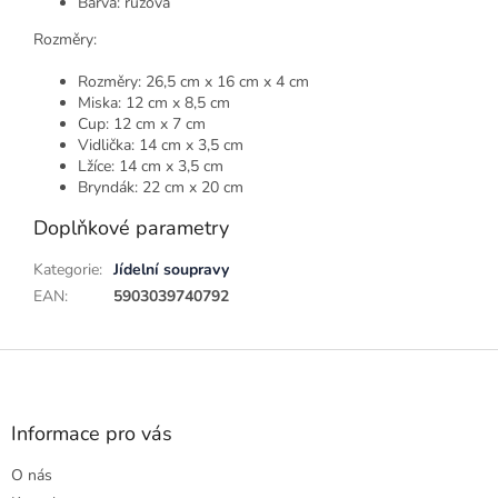
Barva: růžová
Rozměry:
Rozměry: 26,5 cm x 16 cm x 4 cm
Miska: 12 cm x 8,5 cm
Cup: 12 cm x 7 cm
Vidlička: 14 cm x 3,5 cm
Lžíce: 14 cm x 3,5 cm
Bryndák: 22 cm x 20 cm
Doplňkové parametry
Kategorie
:
Jídelní soupravy
EAN
:
5903039740792
Z
á
p
a
Informace pro vás
t
O nás
í