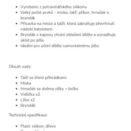
Vyrobeno z potravinářského silikonu
Velký počet prvků - miska, talíř, příbor, hrneček a
bryndák
Přísavka na misce a talíři, která zabraňuje převrhnutí
nádobí batoletem.
Bryndák s kapsou chrání oblečení dítěte a usnadňuje
úklid po jídle.
Ideální pro učení dítěte samostatnému jídlu
Obsah sady:
Talíř se třemi přihrádkami
Miska
Hrneček se dvěma víčky + brčko
Vidlička x2
Lžíce x2
Bryndák
Technické specifikace:
Plast: silikon, dřevo