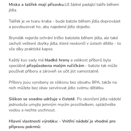
Miska a talířek mají přísavku.
Už žádné padající talíře během
jídla.
Talířek je ve tvaru kraba - bude batole během jídla doprovázet
a povzbuzovat ho, aby najedené jídlo dojedlo.
Bryndák nejenže ochrání tričko batolete během jídla, ale také
zachytí veškeré zbytky jídla, které neskončí v ústech dítěte - to
vše díky praktické kapse.
Každý kus sady má
hladké hrany
a velikost příborů byla
speciálně
přizpůsobena malým ručičkám
- batole tak může
používat příbory a zároveň se učit jíst samostatně.
Příbory jsou vyrobeny ze silikonu bez obsahu BPA, takže na
nich můžete bez obav servírovat jídlo svému děťátku.
Silikon se snadno udržuje v čistotě
. Po skončení jídla nádobí
jednoduše umyjte jemným mycím prostředkem, opláchněte
vodou a nechte uschnout.
Hlavní vlastnosti výrobku: - Vnitřní nádobí je vhodné pro
přípravu pokrmů: