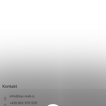
Kontakt
info
@
top-mall.cz
+420 601 570 570