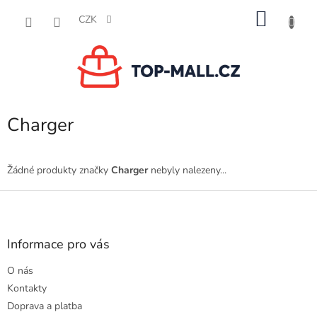
Přejít
NÁKU
na
CZK
obsah
KOŠÍK
Charger
Žádné produkty značky
Charger
nebyly nalezeny...
Z
á
p
a
Informace pro vás
t
O nás
í
Kontakty
Doprava a platba