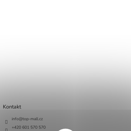
Kontakt
info
@
top-mall.cz
+420 601 570 570