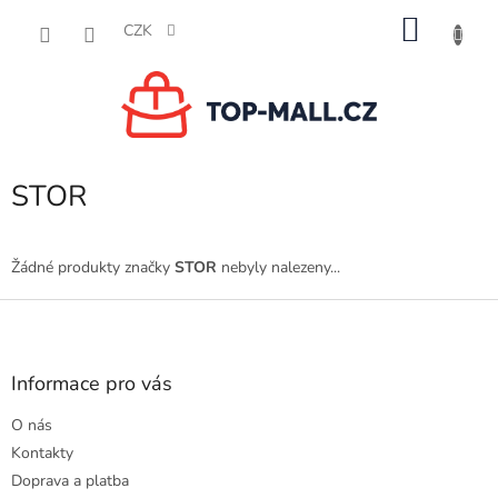
Přejít
NÁKU
na
CZK
obsah
KOŠÍK
STOR
Žádné produkty značky
STOR
nebyly nalezeny...
Z
á
p
a
Informace pro vás
t
O nás
í
Kontakty
Doprava a platba